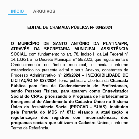
INÍCIO
ARQUIVOS
EDITAL DE CHAMADA PÚBLICA Nº 004/2024
Ti
O MUNICÍPIO DE SANTO ANTÔNIO DA PLATINA/PR,
ATRAVÉS DA SECRETARIA MUNICIPAL ASSISTÊNCIA
SOCIAL
, com fundamento no art. 78, inciso I, da Lei Federal nº
14.133/21 e no Decreto Municipal nº 59/2023, que regulamenta o
Credenciamento no âmbito municipal, e ainda conforme
estabelecido no presente edital e seus Anexos, constantes do
Processo Administrativo nº
205/2024 – INEXIGIBILIDADE DE
LICITAÇÃO Nº 027/2024
, torna pública a abertura da
Chamada
Pública para fins de Credenciamento de Profissionais,
sendo Pessoas Físicas, para atuarem como Entrevistador
Social do CRAS, priorizando o Programa de Fortalecimento
Emergencial do Atendimento do Cadastro Único no Sistema
Único da Assistência Social (PROCAD - SUAS), instituído
pela Portaria do MDS n° 871; visando a atualização e
regularização dos registros com inconsistências, dos
programas sociais que utilizam o Cadastro Único
, conforme
Termo de Referência.