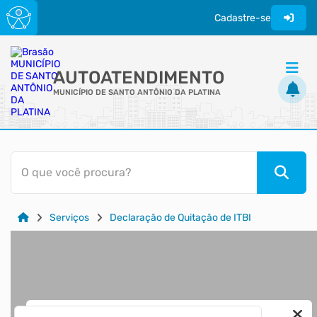
Cadastre-se
AUTOATENDIMENTO
MUNICÍPIO DE SANTO ANTÔNIO DA PLATINA
ACESSO RÁPIDO
O que você procura?
Acessibilidade
Cidadão
Serviços
Declaração de Quitação de ITBI
Diário Oficial
Transparência