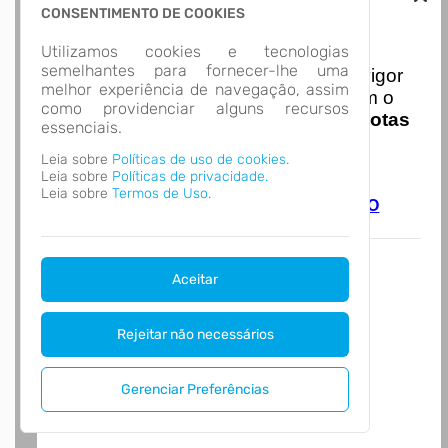
CONSENTIMENTO DE COOKIES
Nota Nacional
Utilizamos cookies e tecnologias
semelhantes para fornecer-lhe uma
I
niciando em
01/01/2026
entra em vigor
melhor experiência de navegação, assim
a obrigatoriedade de integração com o
como providenciar alguns recursos
Ambiente de Dados Nacional das
Notas
essenciais.
de Serviço Eletrônicas
com isso
Leia sobre
Políticas de uso de cookies.
entraram em vigor
novas regras,
Leia sobre
Políticas de privacidade.
acesse o link abaixo e saiba mais.
Leia sobre
Termos de Uso.
Autoatendimento - MUNICÍPIO DE SANTO
ANTÔNIO DA PLATINA
Aceitar
Rejeitar não necessários
Gerenciar Preferências